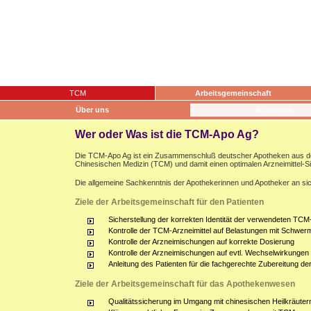
TCM
Arbeitsgemeinschaft
Über uns
Wer oder Was ist die TCM-Apo Ag?
Die TCM-Apo Ag ist ein Zusammenschluß deutscher Apotheken aus dem g
Chinesischen Medizin (TCM) und damit einen optimalen Arzneimittel-S
Die allgemeine Sachkenntnis der Apothekerinnen und Apotheker an sich
Ziele der Arbeitsgemeinschaft für den Patienten
Sicherstellung der korrekten Identität der verwendeten TCM-
Kontrolle der TCM-Arzneimittel auf Belastungen mit Schwerm
Kontrolle der Arzneimischungen auf korrekte Dosierung
Kontrolle der Arzneimischungen auf evtl. Wechselwirkunge
Anleitung des Patienten für die fachgerechte Zubereitung d
Ziele der Arbeitsgemeinschaft für das Apothekenwesen
Qualitätssicherung im Umgang mit chinesischen Heilkräuter