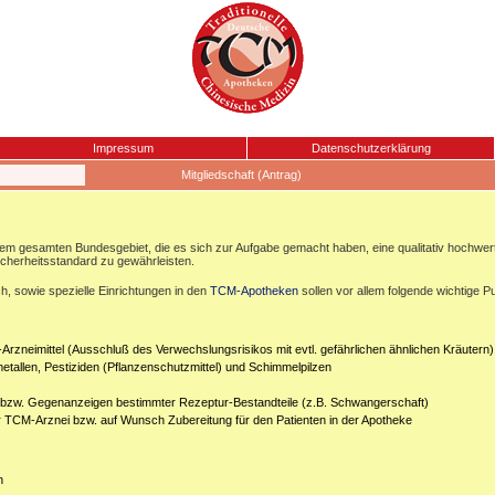
Impressum
Datenschutzerklärung
Mitgliedschaft (Antrag)
esamten Bundesgebiet, die es sich zur Aufgabe gemacht haben, eine qualitativ hochwertige
icherheitsstandard zu gewährleisten.
, sowie spezielle Einrichtungen in den
TCM-Apotheken
sollen vor allem folgende wichtige P
Arzneimittel (Ausschluß des Verwechslungsrisikos mit evtl. gefährlichen ähnlichen Kräutern)
etallen, Pestiziden (Pflanzenschutzmittel) und Schimmelpilzen
n bzw. Gegenanzeigen bestimmter Rezeptur-Bestandteile (z.B. Schwangerschaft)
er TCM-Arznei bzw. auf Wunsch Zubereitung für den Patienten in der Apotheke
n