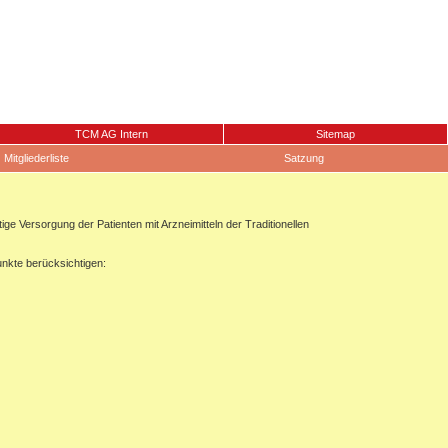
TCM AG Intern
Sitemap
Mitgliederliste
Satzung
 Versorgung der Patienten mit Arzneimitteln der Traditionellen
unkte berücksichtigen: