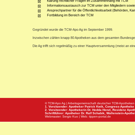
Klärung rechtlicher Fragen im Zusammenhang mit TCM
Informationsaustausch zur TCM unter den Mitgliedern sowie
Ansprechpartner für die Öffentlichkeitsarbeit (Behörden, Ka
Fortbildung im Bereich der TCM
Gegründet wurde die TCM-Apo Ag im September 1999.
Inzwischen zählen knapp 80 Apotheken aus dem gesamten Bundesge
Die Ag trifft sich regelmäßig zu einer Hauptversammlung (meist an e
© TCM-Apo Ag | Arbeitsgemeinschaft deutscher TCM-Apotheken
1. Vorsitzender: Apotheker Patrick Kwik,
Congress-Apotheke
2. Vorsitzender: Apothekerin Dr. Hedda Henzl,
Residenz Apot
Schriftführer: Apotheker Dr. Ralf Schabik,
Wallenstein-Apoth
Webmaster:
Sergio Kuo
| Web:
tippen-portal.de