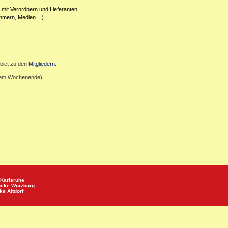
 mit Verordnern und Lieferanten
mmern, Medien ...)
biet zu den
Mitgliedern
.
inem Wochenende).
Karlsruhe
heke
Würzburg
eke
Altdorf