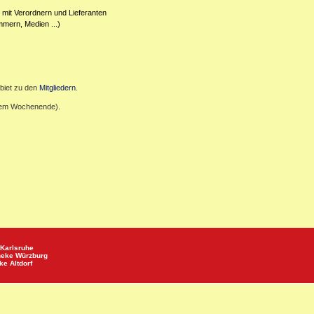
 mit Verordnern und Lieferanten
mmern, Medien ...)
biet zu den
Mitgliedern
.
inem Wochenende).
Karlsruhe
heke
Würzburg
eke
Altdorf