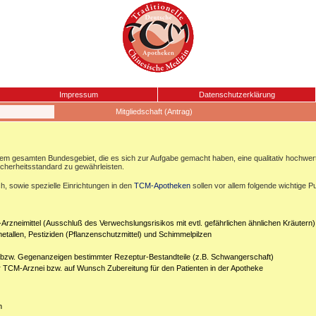
Impressum
Datenschutzerklärung
Mitgliedschaft (Antrag)
esamten Bundesgebiet, die es sich zur Aufgabe gemacht haben, eine qualitativ hochwertige
icherheitsstandard zu gewährleisten.
, sowie spezielle Einrichtungen in den
TCM-Apotheken
sollen vor allem folgende wichtige P
Arzneimittel (Ausschluß des Verwechslungsrisikos mit evtl. gefährlichen ähnlichen Kräutern)
etallen, Pestiziden (Pflanzenschutzmittel) und Schimmelpilzen
n bzw. Gegenanzeigen bestimmter Rezeptur-Bestandteile (z.B. Schwangerschaft)
er TCM-Arznei bzw. auf Wunsch Zubereitung für den Patienten in der Apotheke
n