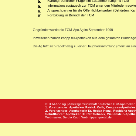
Klärung rechtlicher Fragen im Zusammenhang mit TCM
Informationsaustausch zur TCM unter den Mitgliedern sowie
Ansprechpartner für die Öffentlichkeitsarbeit (Behörden, Ka
Fortbildung im Bereich der TCM
Gegründet wurde die TCM-Apo Ag im September 1999.
Inzwischen zählen knapp 80 Apotheken aus dem gesamten Bundesge
Die Ag trifft sich regelmäßig zu einer Hauptversammlung (meist an e
© TCM-Apo Ag | Arbeitsgemeinschaft deutscher TCM-Apotheken
1. Vorsitzender: Apotheker Patrick Kwik,
Congress-Apotheke
2. Vorsitzender: Apothekerin Dr. Hedda Henzl,
Residenz Apot
Schriftführer: Apotheker Dr. Ralf Schabik,
Wallenstein-Apoth
Webmaster:
Sergio Kuo
| Web:
tippen-portal.de