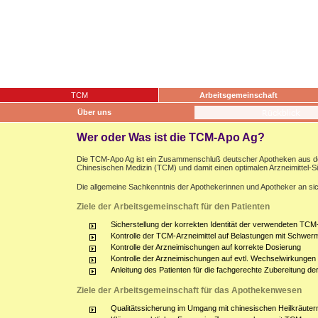
TCM
Arbeitsgemeinschaft
Über uns
Wer oder Was ist die TCM-Apo Ag?
Die TCM-Apo Ag ist ein Zusammenschluß deutscher Apotheken aus dem g
Chinesischen Medizin (TCM) und damit einen optimalen Arzneimittel-S
Die allgemeine Sachkenntnis der Apothekerinnen und Apotheker an sich
Ziele der Arbeitsgemeinschaft für den Patienten
Sicherstellung der korrekten Identität der verwendeten TCM-
Kontrolle der TCM-Arzneimittel auf Belastungen mit Schwerm
Kontrolle der Arzneimischungen auf korrekte Dosierung
Kontrolle der Arzneimischungen auf evtl. Wechselwirkunge
Anleitung des Patienten für die fachgerechte Zubereitung d
Ziele der Arbeitsgemeinschaft für das Apothekenwesen
Qualitätssicherung im Umgang mit chinesischen Heilkräuter