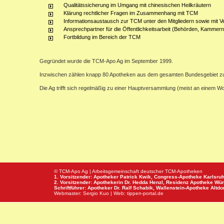
Qualitätssicherung im Umgang mit chinesischen Heilkräutern
Klärung rechtlicher Fragen im Zusammenhang mit TCM
Informationsaustausch zur TCM unter den Mitgliedern sowie mit V
Ansprechpartner für die Öffentlichkeitsarbeit (Behörden, Kammern,
Fortbildung im Bereich der TCM
Gegründet wurde die TCM-Apo Ag im September 1999.
Inzwischen zählen knapp 80 Apotheken aus dem gesamten Bundesgebiet z
Die Ag trifft sich regelmäßig zu einer Hauptversammlung (meist an einem 
© TCM-Apo Ag | Arbeitsgemeinschaft deutscher TCM-Apotheken
1. Vorsitzender: Apotheker Patrick Kwik,
Congress-Apotheke
Karlsru
2. Vorsitzender: Apothekerin Dr. Hedda Henzl,
Residenz Apotheke
Wür
Schriftführer: Apotheker Dr. Ralf Schabik,
Wallenstein-Apotheke
Altdor
Webmaster:
Sergio Kuo
| Web:
tippen-portal.de