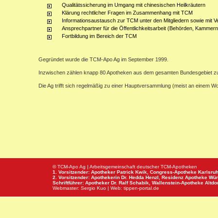
Qualitätssicherung im Umgang mit chinesischen Heilkräutern
Klärung rechtlicher Fragen im Zusammenhang mit TCM
Informationsaustausch zur TCM unter den Mitgliedern sowie mit V
Ansprechpartner für die Öffentlichkeitsarbeit (Behörden, Kammern,
Fortbildung im Bereich der TCM
Gegründet wurde die TCM-Apo Ag im September 1999.
Inzwischen zählen knapp 80 Apotheken aus dem gesamten Bundesgebiet z
Die Ag trifft sich regelmäßig zu einer Hauptversammlung (meist an einem 
© TCM-Apo Ag | Arbeitsgemeinschaft deutscher TCM-Apotheken
1. Vorsitzender: Apotheker Patrick Kwik,
Congress-Apotheke
Karlsru
2. Vorsitzender: Apothekerin Dr. Hedda Henzl,
Residenz Apotheke
Wür
Schriftführer: Apotheker Dr. Ralf Schabik,
Wallenstein-Apotheke
Altdor
Webmaster:
Sergio Kuo
| Web:
tippen-portal.de