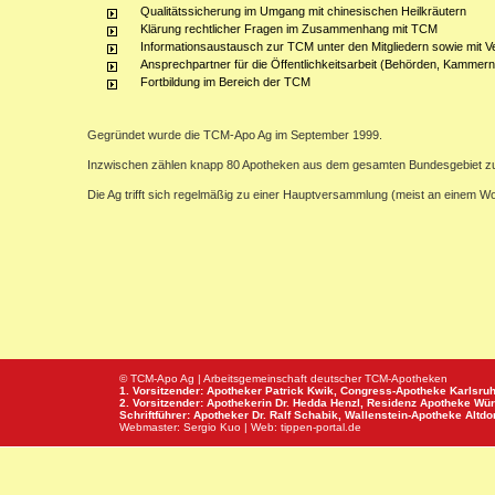
Qualitätssicherung im Umgang mit chinesischen Heilkräutern
Klärung rechtlicher Fragen im Zusammenhang mit TCM
Informationsaustausch zur TCM unter den Mitgliedern sowie mit V
Ansprechpartner für die Öffentlichkeitsarbeit (Behörden, Kammern,
Fortbildung im Bereich der TCM
Gegründet wurde die TCM-Apo Ag im September 1999.
Inzwischen zählen knapp 80 Apotheken aus dem gesamten Bundesgebiet z
Die Ag trifft sich regelmäßig zu einer Hauptversammlung (meist an einem 
© TCM-Apo Ag | Arbeitsgemeinschaft deutscher TCM-Apotheken
1. Vorsitzender: Apotheker Patrick Kwik,
Congress-Apotheke
Karlsru
2. Vorsitzender: Apothekerin Dr. Hedda Henzl,
Residenz Apotheke
Wür
Schriftführer: Apotheker Dr. Ralf Schabik,
Wallenstein-Apotheke
Altdor
Webmaster:
Sergio Kuo
| Web:
tippen-portal.de