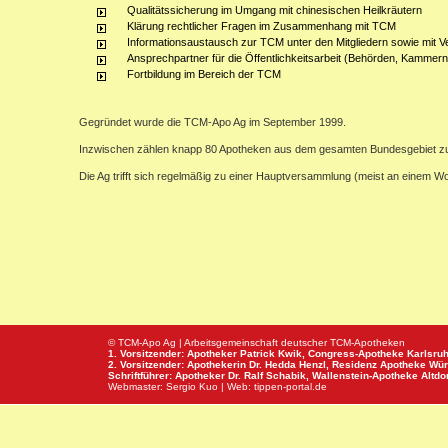
Qualitätssicherung im Umgang mit chinesischen Heilkräutern
Klärung rechtlicher Fragen im Zusammenhang mit TCM
Informationsaustausch zur TCM unter den Mitgliedern sowie mit V
Ansprechpartner für die Öffentlichkeitsarbeit (Behörden, Kammern,
Fortbildung im Bereich der TCM
Gegründet wurde die TCM-Apo Ag im September 1999.
Inzwischen zählen knapp 80 Apotheken aus dem gesamten Bundesgebiet z
Die Ag trifft sich regelmäßig zu einer Hauptversammlung (meist an einem 
© TCM-Apo Ag | Arbeitsgemeinschaft deutscher TCM-Apotheken
1. Vorsitzender: Apotheker Patrick Kwik,
Congress-Apotheke
Karlsru
2. Vorsitzender: Apothekerin Dr. Hedda Henzl,
Residenz Apotheke
Wür
Schriftführer: Apotheker Dr. Ralf Schabik,
Wallenstein-Apotheke
Altdor
Webmaster:
Sergio Kuo
| Web:
tippen-portal.de