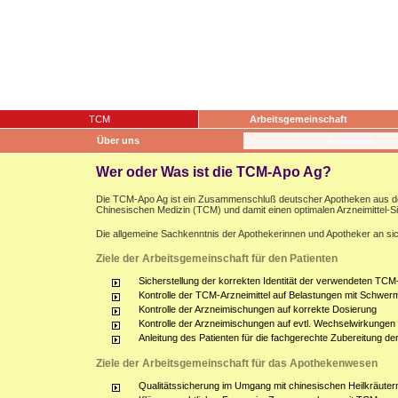
TCM
Arbeitsgemeinschaft
Über uns
Wer oder Was ist die TCM-Apo Ag?
Die TCM-Apo Ag ist ein Zusammenschluß deutscher Apotheken aus dem g
Chinesischen Medizin (TCM) und damit einen optimalen Arzneimittel-S
Die allgemeine Sachkenntnis der Apothekerinnen und Apotheker an sich
Ziele der Arbeitsgemeinschaft für den Patienten
Sicherstellung der korrekten Identität der verwendeten TCM-
Kontrolle der TCM-Arzneimittel auf Belastungen mit Schwerm
Kontrolle der Arzneimischungen auf korrekte Dosierung
Kontrolle der Arzneimischungen auf evtl. Wechselwirkunge
Anleitung des Patienten für die fachgerechte Zubereitung d
Ziele der Arbeitsgemeinschaft für das Apothekenwesen
Qualitätssicherung im Umgang mit chinesischen Heilkräuter