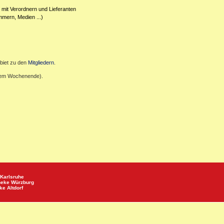
 mit Verordnern und Lieferanten
mmern, Medien ...)
biet zu den
Mitgliedern
.
inem Wochenende).
Karlsruhe
heke
Würzburg
eke
Altdorf