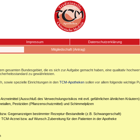
Impressum
Datenschutzerklärung
Mitgliedschaft (Antrag)
esamten Bundesgebiet, die es sich zur Aufgabe gemacht haben, eine qualitativ hochwertige
icherheitsstandard zu gewährleisten.
, sowie spezielle Einrichtungen in den
TCM-Apotheken
sollen vor allem folgende wichtige P
Arzneimittel (Ausschluß des Verwechslungsrisikos mit evtl. gefährlichen ähnlichen Kräutern)
etallen, Pestiziden (Pflanzenschutzmittel) und Schimmelpilzen
n bzw. Gegenanzeigen bestimmter Rezeptur-Bestandteile (z.B. Schwangerschaft)
er TCM-Arznei bzw. auf Wunsch Zubereitung für den Patienten in der Apotheke
n