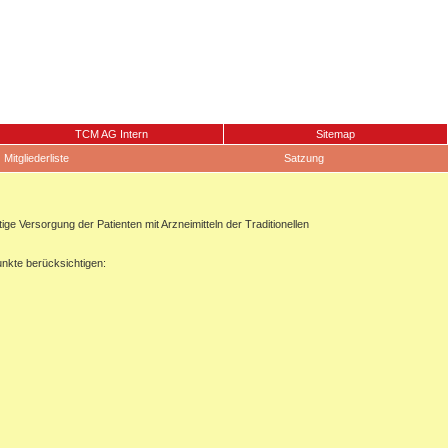
TCM AG Intern
Sitemap
Mitgliederliste
Satzung
 Versorgung der Patienten mit Arzneimitteln der Traditionellen
unkte berücksichtigen: