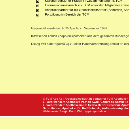
Klärung rechtlicher Fragen im Zusammenhang mit TCM
Informationsaustausch zur TCM unter den Mitgliedern sowie
Ansprechpartner für die Öffentlichkeitsarbeit (Behörden, Ka
Fortbildung im Bereich der TCM
Gegründet wurde die TCM-Apo Ag im September 1999.
Inzwischen zählen knapp 80 Apotheken aus dem gesamten Bundesge
Die Ag trifft sich regelmäßig zu einer Hauptversammlung (meist an e
© TCM-Apo Ag | Arbeitsgemeinschaft deutscher TCM-Apotheken
1. Vorsitzender: Apotheker Patrick Kwik,
Congress-Apotheke
2. Vorsitzender: Apothekerin Dr. Hedda Henzl,
Residenz Apot
Schriftführer: Apotheker Dr. Ralf Schabik,
Wallenstein-Apoth
Webmaster:
Sergio Kuo
| Web:
tippen-portal.de