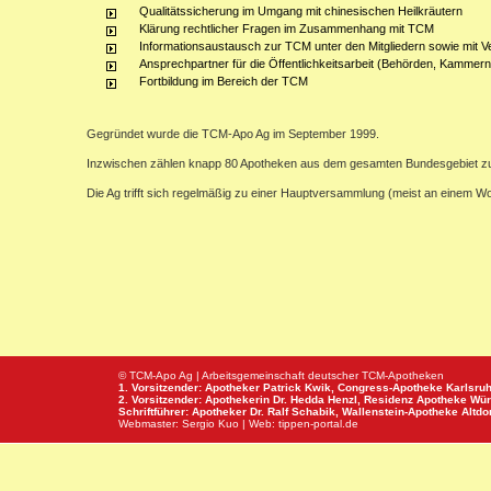
Qualitätssicherung im Umgang mit chinesischen Heilkräutern
Klärung rechtlicher Fragen im Zusammenhang mit TCM
Informationsaustausch zur TCM unter den Mitgliedern sowie mit V
Ansprechpartner für die Öffentlichkeitsarbeit (Behörden, Kammern,
Fortbildung im Bereich der TCM
Gegründet wurde die TCM-Apo Ag im September 1999.
Inzwischen zählen knapp 80 Apotheken aus dem gesamten Bundesgebiet z
Die Ag trifft sich regelmäßig zu einer Hauptversammlung (meist an einem 
© TCM-Apo Ag | Arbeitsgemeinschaft deutscher TCM-Apotheken
1. Vorsitzender: Apotheker Patrick Kwik,
Congress-Apotheke
Karlsru
2. Vorsitzender: Apothekerin Dr. Hedda Henzl,
Residenz Apotheke
Wür
Schriftführer: Apotheker Dr. Ralf Schabik,
Wallenstein-Apotheke
Altdor
Webmaster:
Sergio Kuo
| Web:
tippen-portal.de