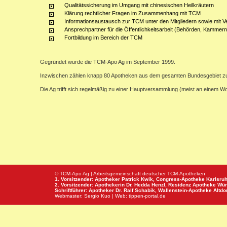
Qualitätssicherung im Umgang mit chinesischen Heilkräutern
Klärung rechtlicher Fragen im Zusammenhang mit TCM
Informationsaustausch zur TCM unter den Mitgliedern sowie mit V
Ansprechpartner für die Öffentlichkeitsarbeit (Behörden, Kammern,
Fortbildung im Bereich der TCM
Gegründet wurde die TCM-Apo Ag im September 1999.
Inzwischen zählen knapp 80 Apotheken aus dem gesamten Bundesgebiet z
Die Ag trifft sich regelmäßig zu einer Hauptversammlung (meist an einem 
© TCM-Apo Ag | Arbeitsgemeinschaft deutscher TCM-Apotheken
1. Vorsitzender: Apotheker Patrick Kwik,
Congress-Apotheke
Karlsru
2. Vorsitzender: Apothekerin Dr. Hedda Henzl,
Residenz Apotheke
Wür
Schriftführer: Apotheker Dr. Ralf Schabik,
Wallenstein-Apotheke
Altdor
Webmaster:
Sergio Kuo
| Web:
tippen-portal.de