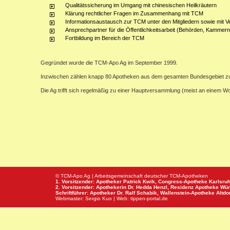
Qualitätssicherung im Umgang mit chinesischen Heilkräutern
Klärung rechtlicher Fragen im Zusammenhang mit TCM
Informationsaustausch zur TCM unter den Mitgliedern sowie mit V
Ansprechpartner für die Öffentlichkeitsarbeit (Behörden, Kammern,
Fortbildung im Bereich der TCM
Gegründet wurde die TCM-Apo Ag im September 1999.
Inzwischen zählen knapp 80 Apotheken aus dem gesamten Bundesgebiet z
Die Ag trifft sich regelmäßig zu einer Hauptversammlung (meist an einem 
© TCM-Apo Ag | Arbeitsgemeinschaft deutscher TCM-Apotheken
1. Vorsitzender: Apotheker Patrick Kwik,
Congress-Apotheke
Karlsru
2. Vorsitzender: Apothekerin Dr. Hedda Henzl,
Residenz Apotheke
Wür
Schriftführer: Apotheker Dr. Ralf Schabik,
Wallenstein-Apotheke
Altdor
Webmaster:
Sergio Kuo
| Web:
tippen-portal.de