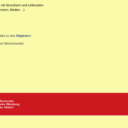
 mit Verordnern und Lieferanten
mmern, Medien ...)
biet zu den
Mitgliedern
.
inem Wochenende).
Karlsruhe
heke
Würzburg
eke
Altdorf