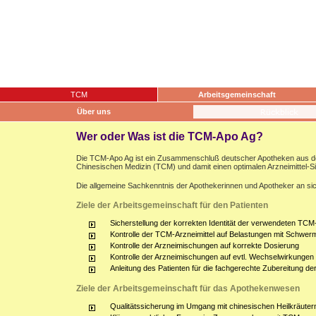
TCM
Arbeitsgemeinschaft
Über uns
Wer oder Was ist die TCM-Apo Ag?
Die TCM-Apo Ag ist ein Zusammenschluß deutscher Apotheken aus dem g
Chinesischen Medizin (TCM) und damit einen optimalen Arzneimittel-S
Die allgemeine Sachkenntnis der Apothekerinnen und Apotheker an sich
Ziele der Arbeitsgemeinschaft für den Patienten
Sicherstellung der korrekten Identität der verwendeten TCM-
Kontrolle der TCM-Arzneimittel auf Belastungen mit Schwerm
Kontrolle der Arzneimischungen auf korrekte Dosierung
Kontrolle der Arzneimischungen auf evtl. Wechselwirkunge
Anleitung des Patienten für die fachgerechte Zubereitung d
Ziele der Arbeitsgemeinschaft für das Apothekenwesen
Qualitätssicherung im Umgang mit chinesischen Heilkräuter