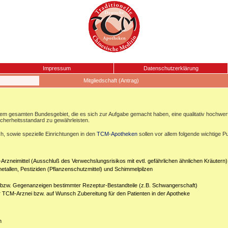
Impressum
Datenschutzerklärung
Mitgliedschaft (Antrag)
esamten Bundesgebiet, die es sich zur Aufgabe gemacht haben, eine qualitativ hochwertige
icherheitsstandard zu gewährleisten.
, sowie spezielle Einrichtungen in den
TCM-Apotheken
sollen vor allem folgende wichtige P
Arzneimittel (Ausschluß des Verwechslungsrisikos mit evtl. gefährlichen ähnlichen Kräutern)
etallen, Pestiziden (Pflanzenschutzmittel) und Schimmelpilzen
n bzw. Gegenanzeigen bestimmter Rezeptur-Bestandteile (z.B. Schwangerschaft)
er TCM-Arznei bzw. auf Wunsch Zubereitung für den Patienten in der Apotheke
n