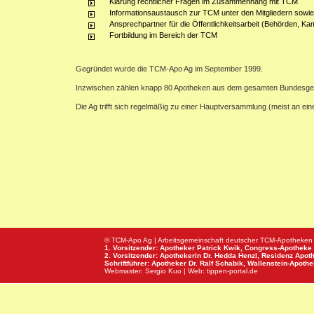
Klärung rechtlicher Fragen im Zusammenhang mit TCM
Informationsaustausch zur TCM unter den Mitgliedern sowie
Ansprechpartner für die Öffentlichkeitsarbeit (Behörden, Ka
Fortbildung im Bereich der TCM
Gegründet wurde die TCM-Apo Ag im September 1999.
Inzwischen zählen knapp 80 Apotheken aus dem gesamten Bundesge
Die Ag trifft sich regelmäßig zu einer Hauptversammlung (meist an e
© TCM-Apo Ag | Arbeitsgemeinschaft deutscher TCM-Apotheken
1. Vorsitzender: Apotheker Patrick Kwik,
Congress-Apotheke
2. Vorsitzender: Apothekerin Dr. Hedda Henzl,
Residenz Apot
Schriftführer: Apotheker Dr. Ralf Schabik,
Wallenstein-Apoth
Webmaster:
Sergio Kuo
| Web:
tippen-portal.de