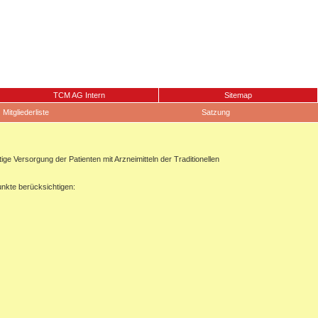
TCM AG Intern
Sitemap
Mitgliederliste
Satzung
 Versorgung der Patienten mit Arzneimitteln der Traditionellen
unkte berücksichtigen: