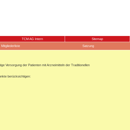
TCM AG Intern
Sitemap
Mitgliederliste
Satzung
 Versorgung der Patienten mit Arzneimitteln der Traditionellen
unkte berücksichtigen: