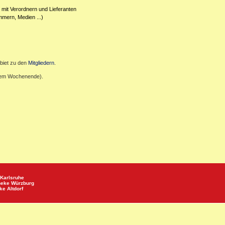
 mit Verordnern und Lieferanten
mmern, Medien ...)
biet zu den
Mitgliedern
.
inem Wochenende).
Karlsruhe
heke
Würzburg
eke
Altdorf