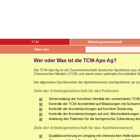
TCM
Arbeitsgemeinschaft
Über uns
Wer oder Was ist die TCM-Apo Ag?
Die TCM-Apo Ag ist ein Zusammenschluß deutscher Apotheken aus dem g
Chinesischen Medizin (TCM) und damit einen optimalen Arzneimittel-S
Die allgemeine Sachkenntnis der Apothekerinnen und Apotheker an sich
Ziele der Arbeitsgemeinschaft für den Patienten
Sicherstellung der korrekten Identität der verwendeten TCM-
Kontrolle der TCM-Arzneimittel auf Belastungen mit Schwerm
Kontrolle der Arzneimischungen auf korrekte Dosierung
Kontrolle der Arzneimischungen auf evtl. Wechselwirkunge
Anleitung des Patienten für die fachgerechte Zubereitung d
Ziele der Arbeitsgemeinschaft für das Apothekenwesen
Qualitätssicherung im Umgang mit chinesischen Heilkräuter