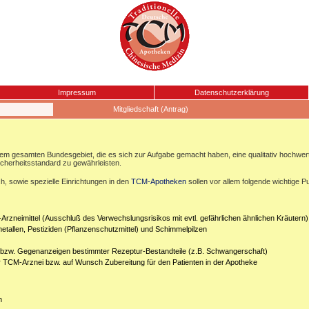
Impressum
Datenschutzerklärung
Mitgliedschaft (Antrag)
esamten Bundesgebiet, die es sich zur Aufgabe gemacht haben, eine qualitativ hochwertige
icherheitsstandard zu gewährleisten.
, sowie spezielle Einrichtungen in den
TCM-Apotheken
sollen vor allem folgende wichtige P
Arzneimittel (Ausschluß des Verwechslungsrisikos mit evtl. gefährlichen ähnlichen Kräutern)
etallen, Pestiziden (Pflanzenschutzmittel) und Schimmelpilzen
n bzw. Gegenanzeigen bestimmter Rezeptur-Bestandteile (z.B. Schwangerschaft)
er TCM-Arznei bzw. auf Wunsch Zubereitung für den Patienten in der Apotheke
n