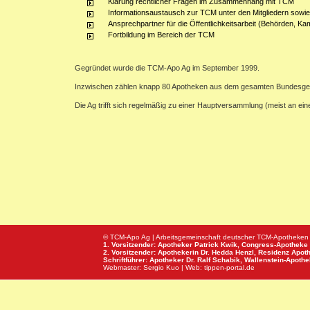
Klärung rechtlicher Fragen im Zusammenhang mit TCM
Informationsaustausch zur TCM unter den Mitgliedern sowie
Ansprechpartner für die Öffentlichkeitsarbeit (Behörden, Ka
Fortbildung im Bereich der TCM
Gegründet wurde die TCM-Apo Ag im September 1999.
Inzwischen zählen knapp 80 Apotheken aus dem gesamten Bundesge
Die Ag trifft sich regelmäßig zu einer Hauptversammlung (meist an e
© TCM-Apo Ag | Arbeitsgemeinschaft deutscher TCM-Apotheken
1. Vorsitzender: Apotheker Patrick Kwik,
Congress-Apotheke
2. Vorsitzender: Apothekerin Dr. Hedda Henzl,
Residenz Apot
Schriftführer: Apotheker Dr. Ralf Schabik,
Wallenstein-Apoth
Webmaster:
Sergio Kuo
| Web:
tippen-portal.de