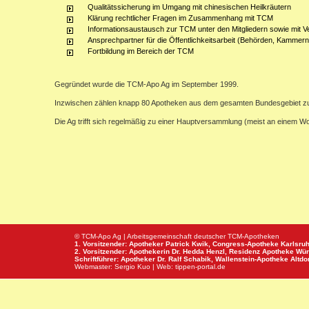
Qualitätssicherung im Umgang mit chinesischen Heilkräutern
Klärung rechtlicher Fragen im Zusammenhang mit TCM
Informationsaustausch zur TCM unter den Mitgliedern sowie mit V
Ansprechpartner für die Öffentlichkeitsarbeit (Behörden, Kammern,
Fortbildung im Bereich der TCM
Gegründet wurde die TCM-Apo Ag im September 1999.
Inzwischen zählen knapp 80 Apotheken aus dem gesamten Bundesgebiet z
Die Ag trifft sich regelmäßig zu einer Hauptversammlung (meist an einem 
© TCM-Apo Ag | Arbeitsgemeinschaft deutscher TCM-Apotheken
1. Vorsitzender: Apotheker Patrick Kwik,
Congress-Apotheke
Karlsru
2. Vorsitzender: Apothekerin Dr. Hedda Henzl,
Residenz Apotheke
Wür
Schriftführer: Apotheker Dr. Ralf Schabik,
Wallenstein-Apotheke
Altdor
Webmaster:
Sergio Kuo
| Web:
tippen-portal.de