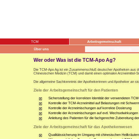
TCM
Arbeitsgemeinschaft
Über uns
Wer oder Was ist die TCM-Apo Ag?
Die TCM-Apo Ag ist ein Zusammenschluß deutscher Apotheken aus dem g
Chinesischen Medizin (TCM) und damit einen optimalen Arzneimittel-S
Die allgemeine Sachkenntnis der Apothekerinnen und Apotheker an sich
Ziele der Arbeitsgemeinschaft für den Patienten
Sicherstellung der korrekten Identität der verwendeten TCM-
Kontrolle der TCM-Arzneimittel auf Belastungen mit Schwerm
Kontrolle der Arzneimischungen auf korrekte Dosierung
Kontrolle der Arzneimischungen auf evtl. Wechselwirkunge
Anleitung des Patienten für die fachgerechte Zubereitung d
Ziele der Arbeitsgemeinschaft für das Apothekenwesen
Qualitätssicherung im Umgang mit chinesischen Heilkräuter