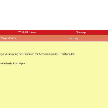
TCM AG Intern
Sitemap
Mitgliederliste
Satzung
 Versorgung der Patienten mit Arzneimitteln der Traditionellen
unkte berücksichtigen: