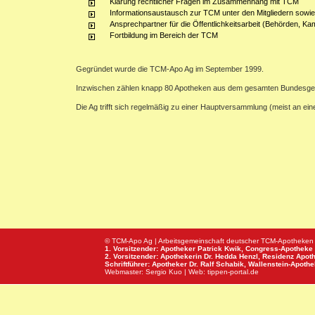
Klärung rechtlicher Fragen im Zusammenhang mit TCM
Informationsaustausch zur TCM unter den Mitgliedern sowie
Ansprechpartner für die Öffentlichkeitsarbeit (Behörden, Ka
Fortbildung im Bereich der TCM
Gegründet wurde die TCM-Apo Ag im September 1999.
Inzwischen zählen knapp 80 Apotheken aus dem gesamten Bundesge
Die Ag trifft sich regelmäßig zu einer Hauptversammlung (meist an e
© TCM-Apo Ag | Arbeitsgemeinschaft deutscher TCM-Apotheken
1. Vorsitzender: Apotheker Patrick Kwik,
Congress-Apotheke
2. Vorsitzender: Apothekerin Dr. Hedda Henzl,
Residenz Apot
Schriftführer: Apotheker Dr. Ralf Schabik,
Wallenstein-Apoth
Webmaster:
Sergio Kuo
| Web:
tippen-portal.de