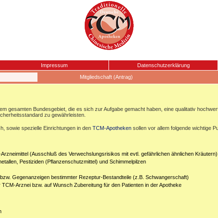
Impressum
Datenschutzerklärung
Mitgliedschaft (Antrag)
esamten Bundesgebiet, die es sich zur Aufgabe gemacht haben, eine qualitativ hochwertige
icherheitsstandard zu gewährleisten.
, sowie spezielle Einrichtungen in den
TCM-Apotheken
sollen vor allem folgende wichtige P
Arzneimittel (Ausschluß des Verwechslungsrisikos mit evtl. gefährlichen ähnlichen Kräutern)
etallen, Pestiziden (Pflanzenschutzmittel) und Schimmelpilzen
n bzw. Gegenanzeigen bestimmter Rezeptur-Bestandteile (z.B. Schwangerschaft)
er TCM-Arznei bzw. auf Wunsch Zubereitung für den Patienten in der Apotheke
n