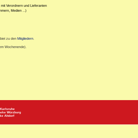
 mit Verordnern und Lieferanten
mmern, Medien ...)
biet zu den
Mitgliedern
.
inem Wochenende).
Karlsruhe
heke
Würzburg
eke
Altdorf