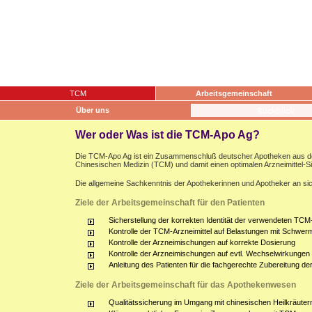
TCM
Arbeitsgemeinschaft
Über uns
Wer oder Was ist die TCM-Apo Ag?
Die TCM-Apo Ag ist ein Zusammenschluß deutscher Apotheken aus dem g
Chinesischen Medizin (TCM) und damit einen optimalen Arzneimittel-S
Die allgemeine Sachkenntnis der Apothekerinnen und Apotheker an sich
Ziele der Arbeitsgemeinschaft für den Patienten
Sicherstellung der korrekten Identität der verwendeten TCM-
Kontrolle der TCM-Arzneimittel auf Belastungen mit Schwerm
Kontrolle der Arzneimischungen auf korrekte Dosierung
Kontrolle der Arzneimischungen auf evtl. Wechselwirkunge
Anleitung des Patienten für die fachgerechte Zubereitung d
Ziele der Arbeitsgemeinschaft für das Apothekenwesen
Qualitätssicherung im Umgang mit chinesischen Heilkräuter