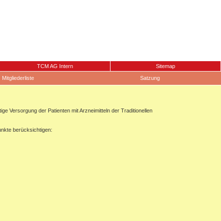
TCM AG Intern
Sitemap
Mitgliederliste
Satzung
 Versorgung der Patienten mit Arzneimitteln der Traditionellen
unkte berücksichtigen: