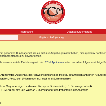
Impressum
Datenschutzerklärung
Mitgliedschaft (Antrag)
esamten Bundesgebiet, die es sich zur Aufgabe gemacht haben, eine qualitativ hochwertige
icherheitsstandard zu gewährleisten.
, sowie spezielle Einrichtungen in den
TCM-Apotheken
sollen vor allem folgende wichtige P
Arzneimittel (Ausschluß des Verwechslungsrisikos mit evtl. gefährlichen ähnlichen Kräutern)
etallen, Pestiziden (Pflanzenschutzmittel) und Schimmelpilzen
n bzw. Gegenanzeigen bestimmter Rezeptur-Bestandteile (z.B. Schwangerschaft)
er TCM-Arznei bzw. auf Wunsch Zubereitung für den Patienten in der Apotheke
n