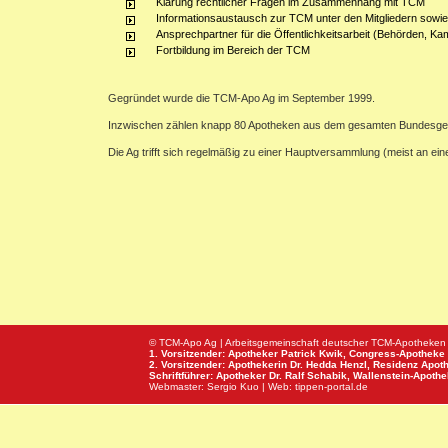
Klärung rechtlicher Fragen im Zusammenhang mit TCM
Informationsaustausch zur TCM unter den Mitgliedern sowie
Ansprechpartner für die Öffentlichkeitsarbeit (Behörden, Ka
Fortbildung im Bereich der TCM
Gegründet wurde die TCM-Apo Ag im September 1999.
Inzwischen zählen knapp 80 Apotheken aus dem gesamten Bundesge
Die Ag trifft sich regelmäßig zu einer Hauptversammlung (meist an e
© TCM-Apo Ag | Arbeitsgemeinschaft deutscher TCM-Apotheken
1. Vorsitzender: Apotheker Patrick Kwik,
Congress-Apotheke
2. Vorsitzender: Apothekerin Dr. Hedda Henzl,
Residenz Apot
Schriftführer: Apotheker Dr. Ralf Schabik,
Wallenstein-Apoth
Webmaster:
Sergio Kuo
| Web:
tippen-portal.de