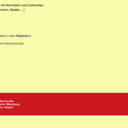
 mit Verordnern und Lieferanten
mmern, Medien ...)
biet zu den
Mitgliedern
.
inem Wochenende).
Karlsruhe
heke
Würzburg
eke
Altdorf