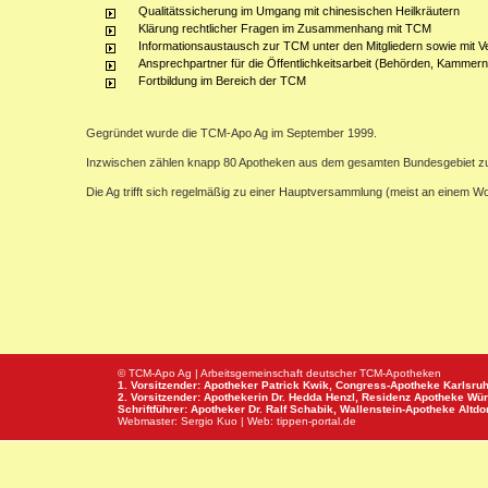
Qualitätssicherung im Umgang mit chinesischen Heilkräutern
Klärung rechtlicher Fragen im Zusammenhang mit TCM
Informationsaustausch zur TCM unter den Mitgliedern sowie mit V
Ansprechpartner für die Öffentlichkeitsarbeit (Behörden, Kammern,
Fortbildung im Bereich der TCM
Gegründet wurde die TCM-Apo Ag im September 1999.
Inzwischen zählen knapp 80 Apotheken aus dem gesamten Bundesgebiet z
Die Ag trifft sich regelmäßig zu einer Hauptversammlung (meist an einem 
© TCM-Apo Ag | Arbeitsgemeinschaft deutscher TCM-Apotheken
1. Vorsitzender: Apotheker Patrick Kwik,
Congress-Apotheke
Karlsru
2. Vorsitzender: Apothekerin Dr. Hedda Henzl,
Residenz Apotheke
Wür
Schriftführer: Apotheker Dr. Ralf Schabik,
Wallenstein-Apotheke
Altdor
Webmaster:
Sergio Kuo
| Web:
tippen-portal.de