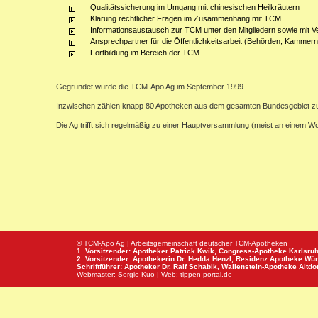
Qualitätssicherung im Umgang mit chinesischen Heilkräutern
Klärung rechtlicher Fragen im Zusammenhang mit TCM
Informationsaustausch zur TCM unter den Mitgliedern sowie mit V
Ansprechpartner für die Öffentlichkeitsarbeit (Behörden, Kammern,
Fortbildung im Bereich der TCM
Gegründet wurde die TCM-Apo Ag im September 1999.
Inzwischen zählen knapp 80 Apotheken aus dem gesamten Bundesgebiet z
Die Ag trifft sich regelmäßig zu einer Hauptversammlung (meist an einem 
© TCM-Apo Ag | Arbeitsgemeinschaft deutscher TCM-Apotheken
1. Vorsitzender: Apotheker Patrick Kwik,
Congress-Apotheke
Karlsru
2. Vorsitzender: Apothekerin Dr. Hedda Henzl,
Residenz Apotheke
Wür
Schriftführer: Apotheker Dr. Ralf Schabik,
Wallenstein-Apotheke
Altdor
Webmaster:
Sergio Kuo
| Web:
tippen-portal.de