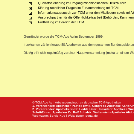
Qualitätssicherung im Umgang mit chinesischen Heilkräutern
Klärung rechtlicher Fragen im Zusammenhang mit TCM
Informationsaustausch zur TCM unter den Mitgliedern sowie mit V
Ansprechpartner für die Öffentlichkeitsarbeit (Behörden, Kammern,
Fortbildung im Bereich der TCM
Gegründet wurde die TCM-Apo Ag im September 1999.
Inzwischen zählen knapp 80 Apotheken aus dem gesamten Bundesgebiet z
Die Ag trifft sich regelmäßig zu einer Hauptversammlung (meist an einem 
© TCM-Apo Ag | Arbeitsgemeinschaft deutscher TCM-Apotheken
1. Vorsitzender: Apotheker Patrick Kwik,
Congress-Apotheke
Karlsru
2. Vorsitzender: Apothekerin Dr. Hedda Henzl,
Residenz Apotheke
Wür
Schriftführer: Apotheker Dr. Ralf Schabik,
Wallenstein-Apotheke
Altdor
Webmaster:
Sergio Kuo
| Web:
tippen-portal.de