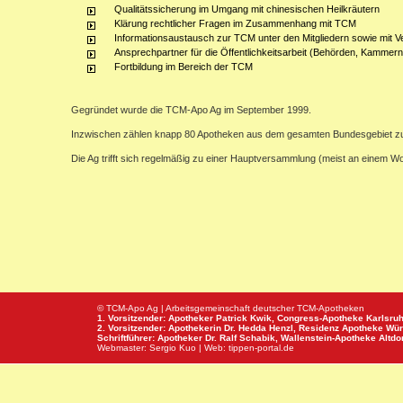
Qualitätssicherung im Umgang mit chinesischen Heilkräutern
Klärung rechtlicher Fragen im Zusammenhang mit TCM
Informationsaustausch zur TCM unter den Mitgliedern sowie mit V
Ansprechpartner für die Öffentlichkeitsarbeit (Behörden, Kammern,
Fortbildung im Bereich der TCM
Gegründet wurde die TCM-Apo Ag im September 1999.
Inzwischen zählen knapp 80 Apotheken aus dem gesamten Bundesgebiet z
Die Ag trifft sich regelmäßig zu einer Hauptversammlung (meist an einem 
© TCM-Apo Ag | Arbeitsgemeinschaft deutscher TCM-Apotheken
1. Vorsitzender: Apotheker Patrick Kwik,
Congress-Apotheke
Karlsru
2. Vorsitzender: Apothekerin Dr. Hedda Henzl,
Residenz Apotheke
Wür
Schriftführer: Apotheker Dr. Ralf Schabik,
Wallenstein-Apotheke
Altdor
Webmaster:
Sergio Kuo
| Web:
tippen-portal.de