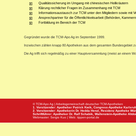
Qualitätssicherung im Umgang mit chinesischen Heilkräutern
Klärung rechtlicher Fragen im Zusammenhang mit TCM
Informationsaustausch zur TCM unter den Mitgliedern sowie mit V
Ansprechpartner für die Öffentlichkeitsarbeit (Behörden, Kammern,
Fortbildung im Bereich der TCM
Gegründet wurde die TCM-Apo Ag im September 1999.
Inzwischen zählen knapp 80 Apotheken aus dem gesamten Bundesgebiet z
Die Ag trifft sich regelmäßig zu einer Hauptversammlung (meist an einem 
© TCM-Apo Ag | Arbeitsgemeinschaft deutscher TCM-Apotheken
1. Vorsitzender: Apotheker Patrick Kwik,
Congress-Apotheke
Karlsru
2. Vorsitzender: Apothekerin Dr. Hedda Henzl,
Residenz Apotheke
Wür
Schriftführer: Apotheker Dr. Ralf Schabik,
Wallenstein-Apotheke
Altdor
Webmaster:
Sergio Kuo
| Web:
tippen-portal.de