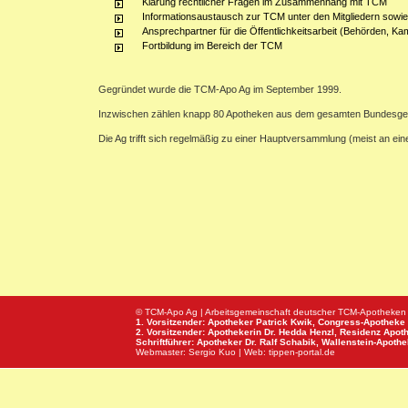
Klärung rechtlicher Fragen im Zusammenhang mit TCM
Informationsaustausch zur TCM unter den Mitgliedern sowie
Ansprechpartner für die Öffentlichkeitsarbeit (Behörden, Ka
Fortbildung im Bereich der TCM
Gegründet wurde die TCM-Apo Ag im September 1999.
Inzwischen zählen knapp 80 Apotheken aus dem gesamten Bundesge
Die Ag trifft sich regelmäßig zu einer Hauptversammlung (meist an e
© TCM-Apo Ag | Arbeitsgemeinschaft deutscher TCM-Apotheken
1. Vorsitzender: Apotheker Patrick Kwik,
Congress-Apotheke
2. Vorsitzender: Apothekerin Dr. Hedda Henzl,
Residenz Apot
Schriftführer: Apotheker Dr. Ralf Schabik,
Wallenstein-Apoth
Webmaster:
Sergio Kuo
| Web:
tippen-portal.de