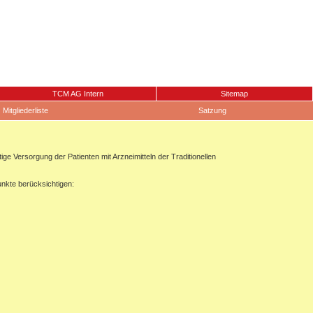
TCM AG Intern
Sitemap
Mitgliederliste
Satzung
 Versorgung der Patienten mit Arzneimitteln der Traditionellen
unkte berücksichtigen: