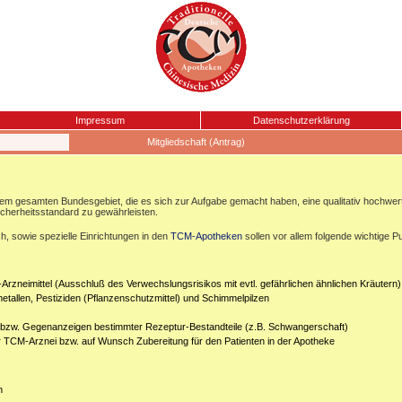
Impressum
Datenschutzerklärung
Mitgliedschaft (Antrag)
esamten Bundesgebiet, die es sich zur Aufgabe gemacht haben, eine qualitativ hochwertige
icherheitsstandard zu gewährleisten.
, sowie spezielle Einrichtungen in den
TCM-Apotheken
sollen vor allem folgende wichtige P
Arzneimittel (Ausschluß des Verwechslungsrisikos mit evtl. gefährlichen ähnlichen Kräutern)
etallen, Pestiziden (Pflanzenschutzmittel) und Schimmelpilzen
n bzw. Gegenanzeigen bestimmter Rezeptur-Bestandteile (z.B. Schwangerschaft)
er TCM-Arznei bzw. auf Wunsch Zubereitung für den Patienten in der Apotheke
n