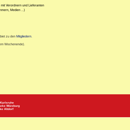
 mit Verordnern und Lieferanten
mmern, Medien ...)
biet zu den
Mitgliedern
.
inem Wochenende).
Karlsruhe
heke
Würzburg
eke
Altdorf