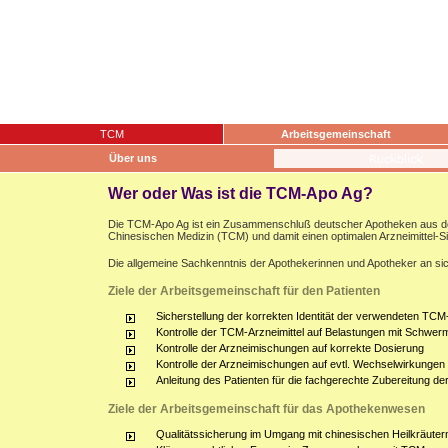
TCM
Arbeitsgemeinschaft
Über uns
Wer oder Was ist die TCM-Apo Ag?
Die TCM-Apo Ag ist ein Zusammenschluß deutscher Apotheken aus dem g
Chinesischen Medizin (TCM) und damit einen optimalen Arzneimittel-S
Die allgemeine Sachkenntnis der Apothekerinnen und Apotheker an sich
Ziele der Arbeitsgemeinschaft für den Patienten
Sicherstellung der korrekten Identität der verwendeten TCM-
Kontrolle der TCM-Arzneimittel auf Belastungen mit Schwerm
Kontrolle der Arzneimischungen auf korrekte Dosierung
Kontrolle der Arzneimischungen auf evtl. Wechselwirkunge
Anleitung des Patienten für die fachgerechte Zubereitung d
Ziele der Arbeitsgemeinschaft für das Apothekenwesen
Qualitätssicherung im Umgang mit chinesischen Heilkräuter