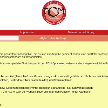
Impressum
Datenschutzerklärung
Mitgliedschaft (Antrag)
esamten Bundesgebiet, die es sich zur Aufgabe gemacht haben, eine qualitativ hochwertige
icherheitsstandard zu gewährleisten.
, sowie spezielle Einrichtungen in den
TCM-Apotheken
sollen vor allem folgende wichtige P
Arzneimittel (Ausschluß des Verwechslungsrisikos mit evtl. gefährlichen ähnlichen Kräutern)
etallen, Pestiziden (Pflanzenschutzmittel) und Schimmelpilzen
n bzw. Gegenanzeigen bestimmter Rezeptur-Bestandteile (z.B. Schwangerschaft)
er TCM-Arznei bzw. auf Wunsch Zubereitung für den Patienten in der Apotheke
n