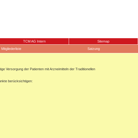
TCM AG Intern
Sitemap
Mitgliederliste
Satzung
 Versorgung der Patienten mit Arzneimitteln der Traditionellen
unkte berücksichtigen: