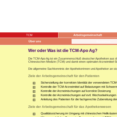
TCM
Arbeitsgemeinschaft
Über uns
Wer oder Was ist die TCM-Apo Ag?
Die TCM-Apo Ag ist ein Zusammenschluß deutscher Apotheken aus dem g
Chinesischen Medizin (TCM) und damit einen optimalen Arzneimittel-S
Die allgemeine Sachkenntnis der Apothekerinnen und Apotheker an sich
Ziele der Arbeitsgemeinschaft für den Patienten
Sicherstellung der korrekten Identität der verwendeten TCM-
Kontrolle der TCM-Arzneimittel auf Belastungen mit Schwerm
Kontrolle der Arzneimischungen auf korrekte Dosierung
Kontrolle der Arzneimischungen auf evtl. Wechselwirkunge
Anleitung des Patienten für die fachgerechte Zubereitung d
Ziele der Arbeitsgemeinschaft für das Apothekenwesen
Qualitätssicherung im Umgang mit chinesischen Heilkräuter