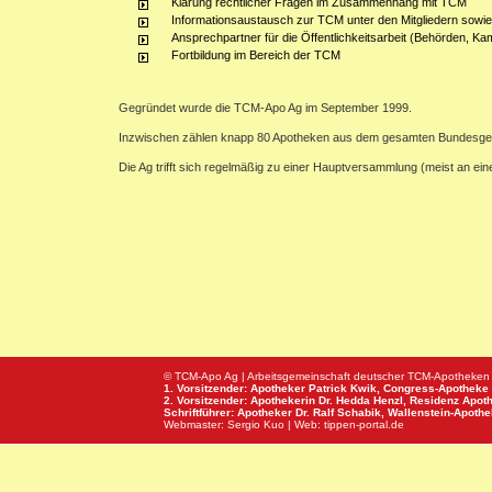
Klärung rechtlicher Fragen im Zusammenhang mit TCM
Informationsaustausch zur TCM unter den Mitgliedern sowie
Ansprechpartner für die Öffentlichkeitsarbeit (Behörden, Ka
Fortbildung im Bereich der TCM
Gegründet wurde die TCM-Apo Ag im September 1999.
Inzwischen zählen knapp 80 Apotheken aus dem gesamten Bundesge
Die Ag trifft sich regelmäßig zu einer Hauptversammlung (meist an e
© TCM-Apo Ag | Arbeitsgemeinschaft deutscher TCM-Apotheken
1. Vorsitzender: Apotheker Patrick Kwik,
Congress-Apotheke
2. Vorsitzender: Apothekerin Dr. Hedda Henzl,
Residenz Apot
Schriftführer: Apotheker Dr. Ralf Schabik,
Wallenstein-Apoth
Webmaster:
Sergio Kuo
| Web:
tippen-portal.de