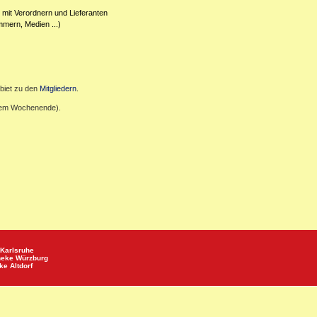
 mit Verordnern und Lieferanten
mmern, Medien ...)
biet zu den
Mitgliedern
.
inem Wochenende).
Karlsruhe
heke
Würzburg
eke
Altdorf