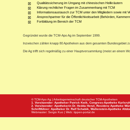
Qualitätssicherung im Umgang mit chinesischen Heilkräutern
Klärung rechtlicher Fragen im Zusammenhang mit TCM
Informationsaustausch zur TCM unter den Mitgliedern sowie mit V
Ansprechpartner für die Öffentlichkeitsarbeit (Behörden, Kammern,
Fortbildung im Bereich der TCM
Gegründet wurde die TCM-Apo Ag im September 1999.
Inzwischen zählen knapp 80 Apotheken aus dem gesamten Bundesgebiet z
Die Ag trifft sich regelmäßig zu einer Hauptversammlung (meist an einem 
© TCM-Apo Ag | Arbeitsgemeinschaft deutscher TCM-Apotheken
1. Vorsitzender: Apotheker Patrick Kwik,
Congress-Apotheke
Karlsru
2. Vorsitzender: Apothekerin Dr. Hedda Henzl,
Residenz Apotheke
Wür
Schriftführer: Apotheker Dr. Ralf Schabik,
Wallenstein-Apotheke
Altdor
Webmaster:
Sergio Kuo
| Web:
tippen-portal.de