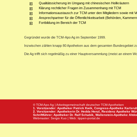
Qualitätssicherung im Umgang mit chinesischen Heilkräutern
Klärung rechtlicher Fragen im Zusammenhang mit TCM
Informationsaustausch zur TCM unter den Mitgliedern sowie mit V
Ansprechpartner für die Öffentlichkeitsarbeit (Behörden, Kammern,
Fortbildung im Bereich der TCM
Gegründet wurde die TCM-Apo Ag im September 1999.
Inzwischen zählen knapp 80 Apotheken aus dem gesamten Bundesgebiet z
Die Ag trifft sich regelmäßig zu einer Hauptversammlung (meist an einem 
© TCM-Apo Ag | Arbeitsgemeinschaft deutscher TCM-Apotheken
1. Vorsitzender: Apotheker Patrick Kwik,
Congress-Apotheke
Karlsru
2. Vorsitzender: Apothekerin Dr. Hedda Henzl,
Residenz Apotheke
Wür
Schriftführer: Apotheker Dr. Ralf Schabik,
Wallenstein-Apotheke
Altdor
Webmaster:
Sergio Kuo
| Web:
tippen-portal.de