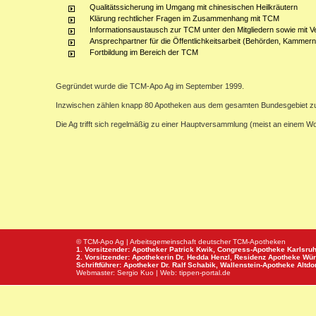
Qualitätssicherung im Umgang mit chinesischen Heilkräutern
Klärung rechtlicher Fragen im Zusammenhang mit TCM
Informationsaustausch zur TCM unter den Mitgliedern sowie mit V
Ansprechpartner für die Öffentlichkeitsarbeit (Behörden, Kammern,
Fortbildung im Bereich der TCM
Gegründet wurde die TCM-Apo Ag im September 1999.
Inzwischen zählen knapp 80 Apotheken aus dem gesamten Bundesgebiet z
Die Ag trifft sich regelmäßig zu einer Hauptversammlung (meist an einem 
© TCM-Apo Ag | Arbeitsgemeinschaft deutscher TCM-Apotheken
1. Vorsitzender: Apotheker Patrick Kwik,
Congress-Apotheke
Karlsru
2. Vorsitzender: Apothekerin Dr. Hedda Henzl,
Residenz Apotheke
Wür
Schriftführer: Apotheker Dr. Ralf Schabik,
Wallenstein-Apotheke
Altdor
Webmaster:
Sergio Kuo
| Web:
tippen-portal.de