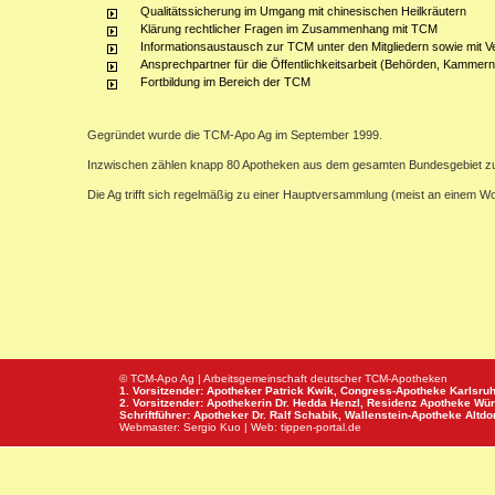
Qualitätssicherung im Umgang mit chinesischen Heilkräutern
Klärung rechtlicher Fragen im Zusammenhang mit TCM
Informationsaustausch zur TCM unter den Mitgliedern sowie mit V
Ansprechpartner für die Öffentlichkeitsarbeit (Behörden, Kammern,
Fortbildung im Bereich der TCM
Gegründet wurde die TCM-Apo Ag im September 1999.
Inzwischen zählen knapp 80 Apotheken aus dem gesamten Bundesgebiet z
Die Ag trifft sich regelmäßig zu einer Hauptversammlung (meist an einem 
© TCM-Apo Ag | Arbeitsgemeinschaft deutscher TCM-Apotheken
1. Vorsitzender: Apotheker Patrick Kwik,
Congress-Apotheke
Karlsru
2. Vorsitzender: Apothekerin Dr. Hedda Henzl,
Residenz Apotheke
Wür
Schriftführer: Apotheker Dr. Ralf Schabik,
Wallenstein-Apotheke
Altdor
Webmaster:
Sergio Kuo
| Web:
tippen-portal.de