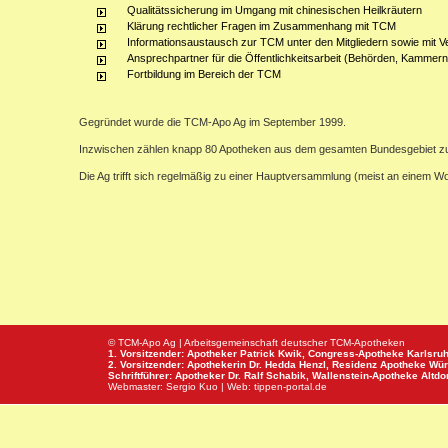
Qualitätssicherung im Umgang mit chinesischen Heilkräutern
Klärung rechtlicher Fragen im Zusammenhang mit TCM
Informationsaustausch zur TCM unter den Mitgliedern sowie mit V
Ansprechpartner für die Öffentlichkeitsarbeit (Behörden, Kammern,
Fortbildung im Bereich der TCM
Gegründet wurde die TCM-Apo Ag im September 1999.
Inzwischen zählen knapp 80 Apotheken aus dem gesamten Bundesgebiet z
Die Ag trifft sich regelmäßig zu einer Hauptversammlung (meist an einem 
© TCM-Apo Ag | Arbeitsgemeinschaft deutscher TCM-Apotheken
1. Vorsitzender: Apotheker Patrick Kwik,
Congress-Apotheke
Karlsru
2. Vorsitzender: Apothekerin Dr. Hedda Henzl,
Residenz Apotheke
Wür
Schriftführer: Apotheker Dr. Ralf Schabik,
Wallenstein-Apotheke
Altdor
Webmaster:
Sergio Kuo
| Web:
tippen-portal.de