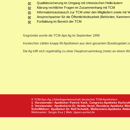
Qualitätssicherung im Umgang mit chinesischen Heilkräutern
Klärung rechtlicher Fragen im Zusammenhang mit TCM
Informationsaustausch zur TCM unter den Mitgliedern sowie mit V
Ansprechpartner für die Öffentlichkeitsarbeit (Behörden, Kammern,
Fortbildung im Bereich der TCM
Gegründet wurde die TCM-Apo Ag im September 1999.
Inzwischen zählen knapp 80 Apotheken aus dem gesamten Bundesgebiet z
Die Ag trifft sich regelmäßig zu einer Hauptversammlung (meist an einem 
© TCM-Apo Ag | Arbeitsgemeinschaft deutscher TCM-Apotheken
1. Vorsitzender: Apotheker Patrick Kwik,
Congress-Apotheke
Karlsru
2. Vorsitzender: Apothekerin Dr. Hedda Henzl,
Residenz Apotheke
Wür
Schriftführer: Apotheker Dr. Ralf Schabik,
Wallenstein-Apotheke
Altdor
Webmaster:
Sergio Kuo
| Web:
tippen-portal.de