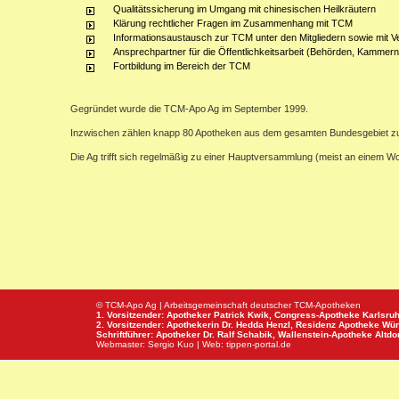
Qualitätssicherung im Umgang mit chinesischen Heilkräutern
Klärung rechtlicher Fragen im Zusammenhang mit TCM
Informationsaustausch zur TCM unter den Mitgliedern sowie mit V
Ansprechpartner für die Öffentlichkeitsarbeit (Behörden, Kammern,
Fortbildung im Bereich der TCM
Gegründet wurde die TCM-Apo Ag im September 1999.
Inzwischen zählen knapp 80 Apotheken aus dem gesamten Bundesgebiet z
Die Ag trifft sich regelmäßig zu einer Hauptversammlung (meist an einem 
© TCM-Apo Ag | Arbeitsgemeinschaft deutscher TCM-Apotheken
1. Vorsitzender: Apotheker Patrick Kwik,
Congress-Apotheke
Karlsru
2. Vorsitzender: Apothekerin Dr. Hedda Henzl,
Residenz Apotheke
Wür
Schriftführer: Apotheker Dr. Ralf Schabik,
Wallenstein-Apotheke
Altdor
Webmaster:
Sergio Kuo
| Web:
tippen-portal.de