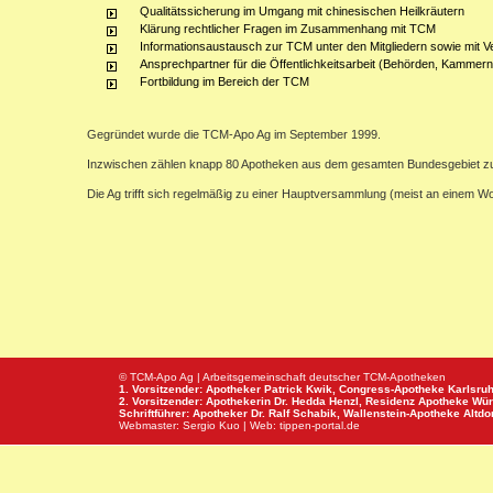
Qualitätssicherung im Umgang mit chinesischen Heilkräutern
Klärung rechtlicher Fragen im Zusammenhang mit TCM
Informationsaustausch zur TCM unter den Mitgliedern sowie mit V
Ansprechpartner für die Öffentlichkeitsarbeit (Behörden, Kammern,
Fortbildung im Bereich der TCM
Gegründet wurde die TCM-Apo Ag im September 1999.
Inzwischen zählen knapp 80 Apotheken aus dem gesamten Bundesgebiet z
Die Ag trifft sich regelmäßig zu einer Hauptversammlung (meist an einem 
© TCM-Apo Ag | Arbeitsgemeinschaft deutscher TCM-Apotheken
1. Vorsitzender: Apotheker Patrick Kwik,
Congress-Apotheke
Karlsru
2. Vorsitzender: Apothekerin Dr. Hedda Henzl,
Residenz Apotheke
Wür
Schriftführer: Apotheker Dr. Ralf Schabik,
Wallenstein-Apotheke
Altdor
Webmaster:
Sergio Kuo
| Web:
tippen-portal.de