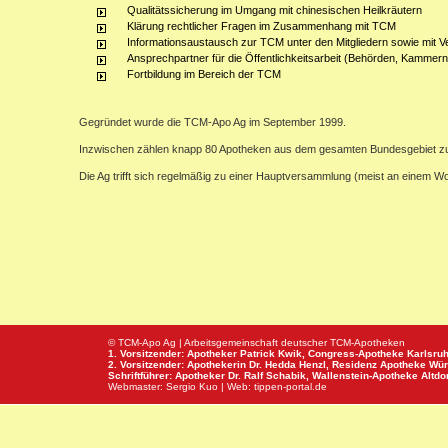
Qualitätssicherung im Umgang mit chinesischen Heilkräutern
Klärung rechtlicher Fragen im Zusammenhang mit TCM
Informationsaustausch zur TCM unter den Mitgliedern sowie mit V
Ansprechpartner für die Öffentlichkeitsarbeit (Behörden, Kammern,
Fortbildung im Bereich der TCM
Gegründet wurde die TCM-Apo Ag im September 1999.
Inzwischen zählen knapp 80 Apotheken aus dem gesamten Bundesgebiet z
Die Ag trifft sich regelmäßig zu einer Hauptversammlung (meist an einem 
© TCM-Apo Ag | Arbeitsgemeinschaft deutscher TCM-Apotheken
1. Vorsitzender: Apotheker Patrick Kwik,
Congress-Apotheke
Karlsru
2. Vorsitzender: Apothekerin Dr. Hedda Henzl,
Residenz Apotheke
Wür
Schriftführer: Apotheker Dr. Ralf Schabik,
Wallenstein-Apotheke
Altdor
Webmaster:
Sergio Kuo
| Web:
tippen-portal.de