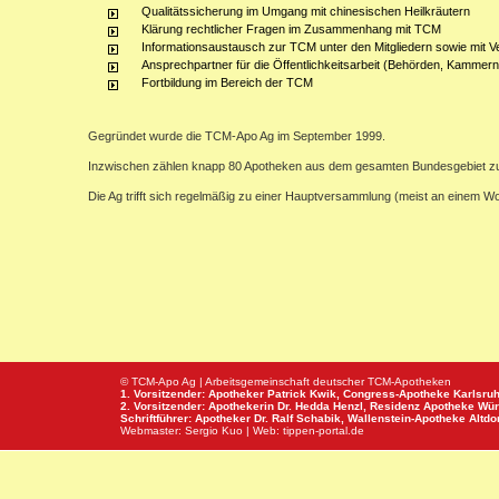
Qualitätssicherung im Umgang mit chinesischen Heilkräutern
Klärung rechtlicher Fragen im Zusammenhang mit TCM
Informationsaustausch zur TCM unter den Mitgliedern sowie mit V
Ansprechpartner für die Öffentlichkeitsarbeit (Behörden, Kammern,
Fortbildung im Bereich der TCM
Gegründet wurde die TCM-Apo Ag im September 1999.
Inzwischen zählen knapp 80 Apotheken aus dem gesamten Bundesgebiet z
Die Ag trifft sich regelmäßig zu einer Hauptversammlung (meist an einem 
© TCM-Apo Ag | Arbeitsgemeinschaft deutscher TCM-Apotheken
1. Vorsitzender: Apotheker Patrick Kwik,
Congress-Apotheke
Karlsru
2. Vorsitzender: Apothekerin Dr. Hedda Henzl,
Residenz Apotheke
Wür
Schriftführer: Apotheker Dr. Ralf Schabik,
Wallenstein-Apotheke
Altdor
Webmaster:
Sergio Kuo
| Web:
tippen-portal.de