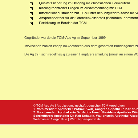
Qualitätssicherung im Umgang mit chinesischen Heilkräutern
Klärung rechtlicher Fragen im Zusammenhang mit TCM
Informationsaustausch zur TCM unter den Mitgliedern sowie mit V
Ansprechpartner für die Öffentlichkeitsarbeit (Behörden, Kammern,
Fortbildung im Bereich der TCM
Gegründet wurde die TCM-Apo Ag im September 1999.
Inzwischen zählen knapp 80 Apotheken aus dem gesamten Bundesgebiet z
Die Ag trifft sich regelmäßig zu einer Hauptversammlung (meist an einem 
© TCM-Apo Ag | Arbeitsgemeinschaft deutscher TCM-Apotheken
1. Vorsitzender: Apotheker Patrick Kwik,
Congress-Apotheke
Karlsru
2. Vorsitzender: Apothekerin Dr. Hedda Henzl,
Residenz Apotheke
Wür
Schriftführer: Apotheker Dr. Ralf Schabik,
Wallenstein-Apotheke
Altdor
Webmaster:
Sergio Kuo
| Web:
tippen-portal.de