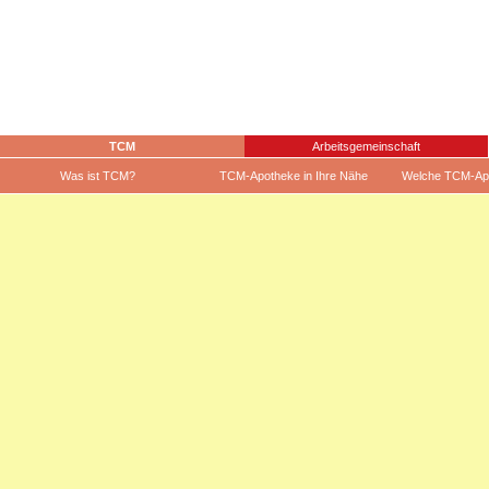
TCM
Arbeitsgemeinschaft
Was ist TCM?
TCM-Apotheke in Ihre Nähe
Welche TCM-Ap