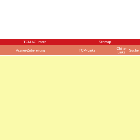
TCM AG Intern
Sitemap
China-
Arznei-Zubereitung
TCM-Links
Suche
Links