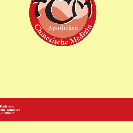
Karlsruhe
heke
Würzburg
eke
Altdorf