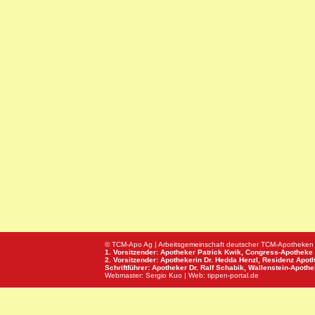
© TCM-Apo Ag | Arbeitsgemeinschaft deutscher TCM-Apotheken
1. Vorsitzender: Apotheker Patrick Kwik,
Congress-Apotheke
2. Vorsitzender: Apothekerin Dr. Hedda Henzl,
Residenz Apot
Schriftführer: Apotheker Dr. Ralf Schabik,
Wallenstein-Apoth
Webmaster:
Sergio Kuo
| Web:
tippen-portal.de