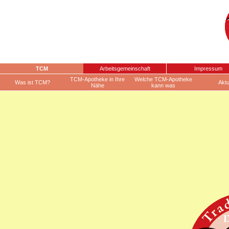
TCM
Arbeitsgemeinschaft
Impressum
TCM-Apotheke in Ihre
Welche TCM-Apotheke
Was ist TCM?
Aktu
Nähe
kann was