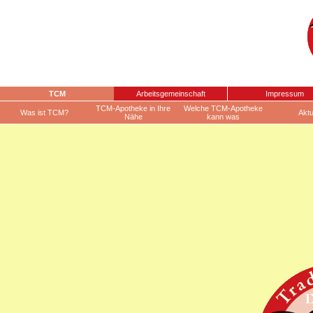
TCM
Arbeitsgemeinschaft
Impressum
TCM-Apotheke in Ihre
Welche TCM-Apotheke
Was ist TCM?
Aktu
Nähe
kann was