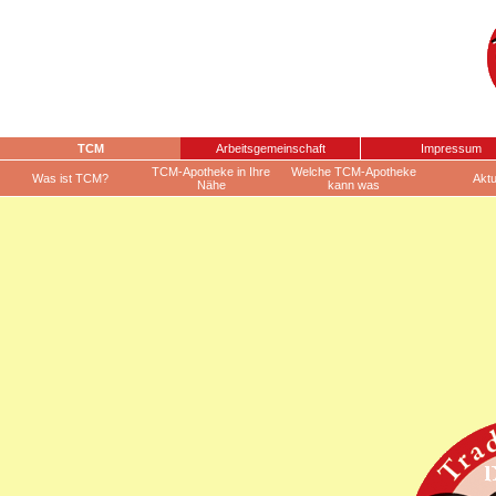
TCM
Arbeitsgemeinschaft
Impressum
TCM-Apotheke in Ihre
Welche TCM-Apotheke
Was ist TCM?
Aktu
Nähe
kann was