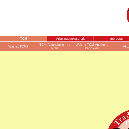
TCM
Arbeitsgemeinschaft
Impressum
TCM-Apotheke in Ihre
Welche TCM-Apotheke
Was ist TCM?
Aktu
Nähe
kann was