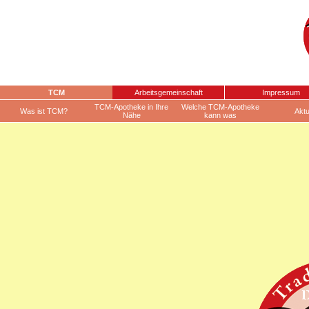
TCM
Arbeitsgemeinschaft
Impressum
TCM-Apotheke in Ihre
Welche TCM-Apotheke
Was ist TCM?
Aktu
Nähe
kann was