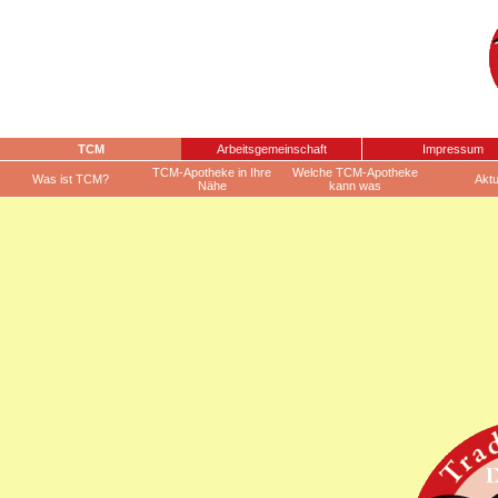
TCM
Arbeitsgemeinschaft
Impressum
TCM-Apotheke in Ihre
Welche TCM-Apotheke
Was ist TCM?
Aktu
Nähe
kann was