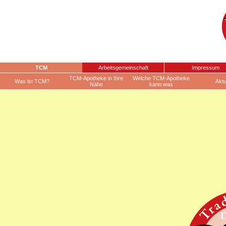
TCM
Arbeitsgemeinschaft
Impressum
TCM-Apotheke in Ihre
Welche TCM-Apotheke
Was ist TCM?
Aktu
Nähe
kann was