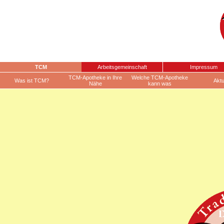
TCM
Arbeitsgemeinschaft
Impressum
TCM-Apotheke in Ihre
Welche TCM-Apotheke
Was ist TCM?
Aktu
Nähe
kann was