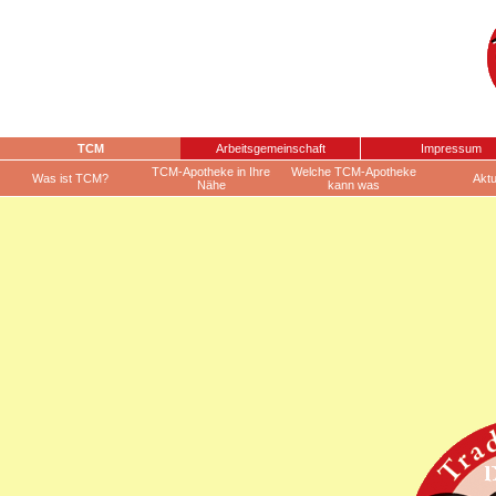
TCM
Arbeitsgemeinschaft
Impressum
TCM-Apotheke in Ihre
Welche TCM-Apotheke
Was ist TCM?
Aktu
Nähe
kann was