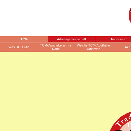
TCM
Arbeitsgemeinschaft
Impressum
TCM-Apotheke in Ihre
Welche TCM-Apotheke
Was ist TCM?
Aktu
Nähe
kann was