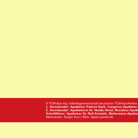
© TCM-Apo Ag | Arbeitsgemeinschaft deutscher TCM-Apotheken
1. Vorsitzender: Apotheker Patrick Kwik,
Congress-Apotheke
2. Vorsitzender: Apothekerin Dr. Hedda Henzl,
Residenz Apot
Schriftführer: Apotheker Dr. Ralf Schabik,
Wallenstein-Apoth
Webmaster:
Sergio Kuo
| Web:
tippen-portal.de