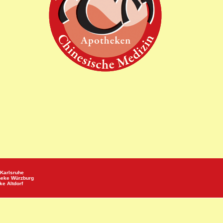
Karlsruhe
heke
Würzburg
eke
Altdorf