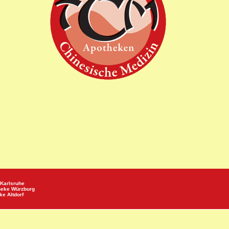
Karlsruhe
heke
Würzburg
eke
Altdorf