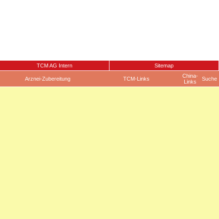
TCM AG Intern
Sitemap
China-
Arznei-Zubereitung
TCM-Links
Suche
Links