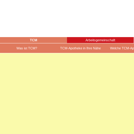
TCM
Arbeitsgemeinschaft
Was ist TCM?
TCM-Apotheke in Ihre Nähe
Welche TCM-Ap