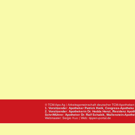
© TCM-Apo Ag | Arbeitsgemeinschaft deutscher TCM-Apotheken
1. Vorsitzender: Apotheker Patrick Kwik,
Congress-Apotheke
2. Vorsitzender: Apothekerin Dr. Hedda Henzl,
Residenz Apot
Schriftführer: Apotheker Dr. Ralf Schabik,
Wallenstein-Apoth
Webmaster:
Sergio Kuo
| Web:
tippen-portal.de