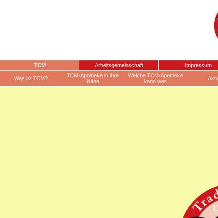
TCM
Arbeitsgemeinschaft
Impressum
TCM-Apotheke in Ihre
Welche TCM-Apotheke
Was ist TCM?
Aktu
Nähe
kann was