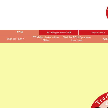
TCM
Arbeitsgemeinschaft
Impressum
TCM-Apotheke in Ihre
Welche TCM-Apotheke
Was ist TCM?
Aktu
Nähe
kann was