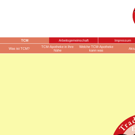
TCM
Arbeitsgemeinschaft
Impressum
TCM-Apotheke in Ihre
Welche TCM-Apotheke
Was ist TCM?
Aktu
Nähe
kann was