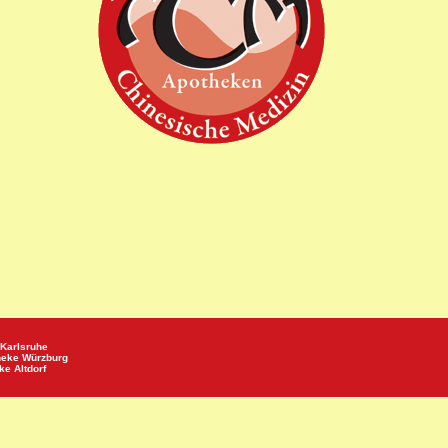
Karlsruhe
heke
Würzburg
eke
Altdorf