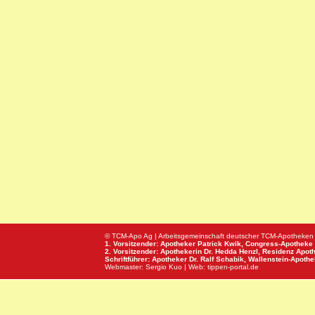
© TCM-Apo Ag | Arbeitsgemeinschaft deutscher TCM-Apotheken
1. Vorsitzender: Apotheker Patrick Kwik,
Congress-Apotheke
2. Vorsitzender: Apothekerin Dr. Hedda Henzl,
Residenz Apot
Schriftführer: Apotheker Dr. Ralf Schabik,
Wallenstein-Apoth
Webmaster:
Sergio Kuo
| Web:
tippen-portal.de